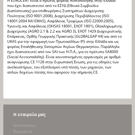
Η EUROCERT είναι ο πρώτος φορέας πιστοποίησης στην Ελλάδα
που έχει διαπιστευτεί από το ΕΣΥΔ (Εθνικό Συμβούλιο
Διαπίστευσης) για επιθεωρήσεις Συστημάτων Διαχείρισης
Ποιότητας (ISO 9001:2008), Διαχείρισης Περιβάλλοντος (ISO
14001:2004 KAI EMAS), Ασφάλειας Τροφίμων (ISO 22000:2005),
Υγιεινής και Ασφάλειας (OHSAS 18001, ΕΛΟΤ 1801), Ολοκληρωμένης
Διαχείρισης (AGRO 2.1 & 2.2 και AGRO 3), ΕΛΟΤ 1429 Διαχειριστικής
Επάρκειας, Oρθής Γεωργικής Πρακτικής (GLOBALGAP V4) και από το
UKAS για την εφαρμογή των Πρωτοκόλλων IFS στην Ελλάδα και ως
φορέας Επαλήθευσης Εκπομπών Αερίων Θερμοκηπίου. Παράλληλα
έχει διαπιστευτεί από τον SAI των Η.Π.Α., για το πρότυπο SA8000
(Social Accountability). Είναι κοινοποιημένος οργανισμός με αριθμό
αναγνώρισης CE 1128 στην Ευρωπαϊκή Ένωση, για τις οδηγίες των
ανελκυστήρων, του εξοπλισμού υπό πίεση, των μηχανών, των
απλών δοχείων πίεσης που αφορούν την σήμανση CE.
Η εταιρεία μας
Διαπιστεύσεις
Bιομηχανία