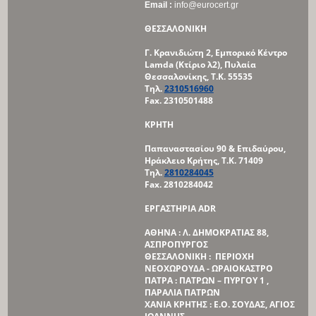
Email :
info@eurocert.gr
ΘΕΣΣΑΛΟΝΙΚΗ
Γ. Κρανιδιώτη 2, Εμπορικό Κέντρο
Lamda (Κτίριο λ2),
Πυλαία
Θεσσαλονίκης, Τ.Κ. 55535
Τηλ.
2310516960
Fax. 2310501488
ΚΡΗΤΗ
Παπαναστασίου 90 & Επιδαύρου,
Ηράκλειο Κρήτης, Τ.Κ. 71409
Τηλ.
2810284045
Fax. 2810284042
ΕΡΓΑΣΤΗΡΙΑ
ADR
ΑΘΗΝΑ : Λ. ΔΗΜΟΚΡΑΤΙΑΣ 88,
ΑΣΠΡΟΠΥΡΓΟΣ
ΘΕΣΣΑΛΟΝΙΚΗ : ΠΕΡΙΟΧΗ
ΝΕΟΧΩΡΟΥΔΑ - ΩΡΑΙΟΚΑΣΤΡΟ
ΠΑΤΡΑ : ΠΑΤΡΩΝ – ΠΥΡΓΟΥ 1 ,
ΠΑΡΑΛΙΑ ΠΑΤΡΩΝ
ΧΑΝΙΑ ΚΡΗΤΗΣ : Ε.Ο. ΣΟΥΔΑΣ, ΑΓΙΟΣ