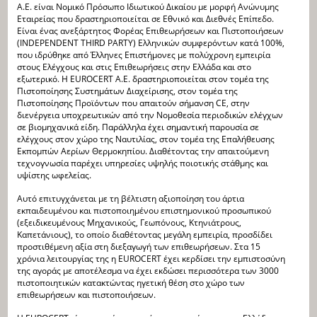
Α.Ε. είναι Νομικό Πρόσωπο Ιδιωτικού Δικαίου με μορφή Ανώνυμης
Εταιρείας που δραστηριοποιείται σε Εθνικό και Διεθνές Επίπεδο.
Είναι ένας ανεξάρτητος Φορέας Επιθεωρήσεων και Πιστοποιήσεων
(INDΕPENDENT THIRD PARTY) Ελληνικών συμφερόντων κατά 100%,
που ιδρύθηκε από Έλληνες Επιστήμονες με πολύχρονη εμπειρία
στους Ελέγχους και στις Επιθεωρήσεις στην Ελλάδα και στο
εξωτερικό. Η EUROCERT Α.Ε. δραστηριοποιείται στον τομέα της
Πιστοποίησης Συστημάτων Διαχείρισης, στον τομέα της
Πιστοποίησης Προϊόντων που απαιτούν σήμανση CE, στην
διενέργεια υποχρεωτικών από την Νομοθεσία περιοδικών ελέγχων
σε βιομηχανικά είδη. Παράλληλα έχει σημαντική παρουσία σε
ελέγχους στον χώρο της Ναυτιλίας, στον τομέα της Επαλήθευσης
Εκπομπών Αερίων Θερμοκηπίου. Διαθέτοντας την απαιτούμενη
τεχνογνωσία παρέχει υπηρεσίες υψηλής ποιοτικής στάθμης και
υψίστης ωφελείας.
Αυτό επιτυγχάνεται με τη βέλτιστη αξιοποίηση του άρτια
εκπαιδευμένου και πιστοποιημένου επιστημονικού προσωπικού
(εξειδικευμένους Μηχανικούς, Γεωπόνους, Κτηνιάτρους,
Καπετάνιους), το οποίο διαθέτοντας μεγάλη εμπειρία, προσδίδει
προστιθέμενη αξία στη διεξαγωγή των επιθεωρήσεων. Στα 15
χρόνια λειτουργίας της η EUROCERT έχει κερδίσει την εμπιστοσύνη
της αγοράς με αποτέλεσμα να έχει εκδώσει περισσότερα των 3000
πιστοποιητικών κατακτώντας ηγετική θέση στο χώρο των
επιθεωρήσεων και πιστοποιήσεων.