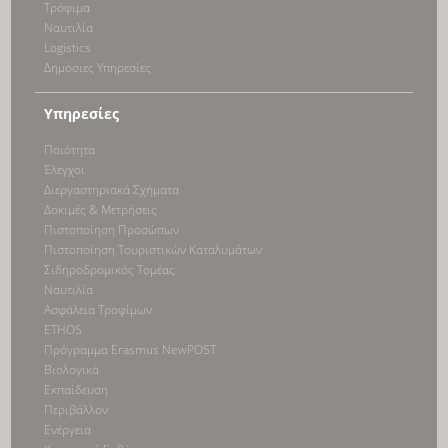
Τρόφιμα
Ναυτιλία
Logistics
Δημόσιες Υπηρεσίες
Υπηρεσίες
Ποιότητα
Έλεγχοι
Διεργαστηριακά Σχήματα
Δοκιμές & Μετρήσεις
Πιστοποίηση Προσώπων
Πιστοποίηση Τουριστικών Καταλυμάτων
Σιδηροδρομικός Τομέας
Ναυτιλία
Ασφάλεια Τροφίμων
ETHOS
Πρόγραμμα Erasmus NewPOST
Βιολογικά
Εκπαίδευση
Περιβάλλον
Ενέργεια