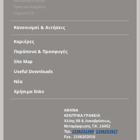
Κοινωνική Ευθύνη
Υγεία και Ασφάλεια
Σήμανση CE
Κανονισμοί & Αιτήσεις
Καριέρες
Παράπονα & Προσφυγές
Site Map
Useful Downloads
Νέα
Χρήσιμα links
ΑΘΗΝΑ
ΚΕΝΤΡΙΚΑ ΓΡΑΦΕΙΑ
Χλόης 89 & Λυκοβρύσεως,
Μεταμόρφωση, Τ
.Κ
. 14452
Τηλ
.
2106252495
,
2106253927
Fax. 2106203018