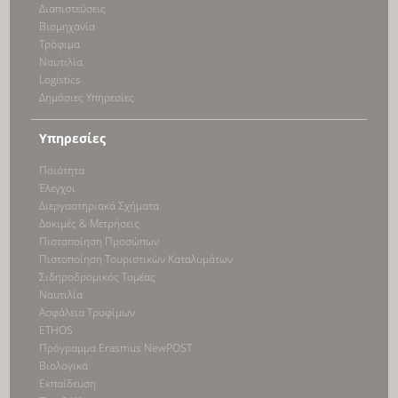
Διαπιστεύσεις
Bιομηχανία
Τρόφιμα
Ναυτιλία
Logistics
Δημόσιες Υπηρεσίες
Υπηρεσίες
Ποιότητα
Έλεγχοι
Διεργαστηριακά Σχήματα
Δοκιμές & Μετρήσεις
Πιστοποίηση Προσώπων
Πιστοποίηση Τουριστικών Καταλυμάτων
Σιδηροδρομικός Τομέας
Ναυτιλία
Ασφάλεια Τροφίμων
ETHOS
Πρόγραμμα Erasmus NewPOST
Βιολογικά
Εκπαίδευση