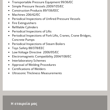
Transportable Pressure Equipment 99/36/EC
Simple Pressure Vessels 2009/105/EC
Construction Products 89/106/EEC
Machines 206/42/EC
Periodical Inspections of Unfired Pressure Vessels
Fire Extinguishers
Refillable Cylinders
Periodical Inspections of Lifts
Periodical Inspections of Fork Lifts, Cranes, Crane Bridges,
Concrete Pumps
Periodical Inspections of Steam Boilers
Toys Safety 88/378/EEC
Low Voltage Directive 2006/95/EC
Electromagnetic Compatibility 2004/108/EC
Interlaboratory Schemes
Approval of Welding Procedures
Certifications of Welders
Ultrasonic Thickness Measurements
Η εταιρεία μας