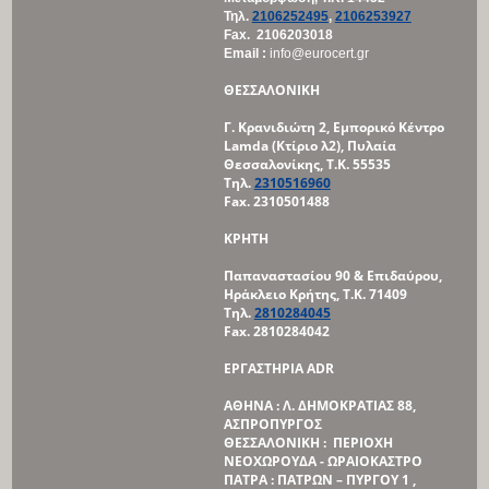
Τηλ
.
2106252495
,
2106253927
Fax. 2106203018
Email :
info@eurocert.gr
ΘΕΣΣΑΛΟΝΙΚΗ
Γ. Κρανιδιώτη 2, Εμπορικό Κέντρο
Lamda (Κτίριο λ2),
Πυλαία
Θεσσαλονίκης, Τ.Κ. 55535
Τηλ.
2310516960
Fax. 2310501488
ΚΡΗΤΗ
Παπαναστασίου 90 & Επιδαύρου,
Ηράκλειο Κρήτης, Τ.Κ. 71409
Τηλ.
2810284045
Fax. 2810284042
ΕΡΓΑΣΤΗΡΙΑ
ADR
ΑΘΗΝΑ : Λ. ΔΗΜΟΚΡΑΤΙΑΣ 88,
ΑΣΠΡΟΠΥΡΓΟΣ
ΘΕΣΣΑΛΟΝΙΚΗ : ΠΕΡΙΟΧΗ
ΝΕΟΧΩΡΟΥΔΑ - ΩΡΑΙΟΚΑΣΤΡΟ
ΠΑΤΡΑ : ΠΑΤΡΩΝ – ΠΥΡΓΟΥ 1 ,