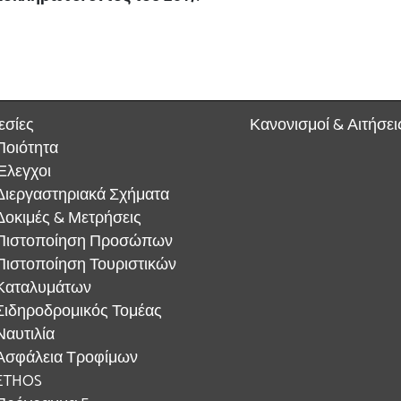
εσίες
Κανονισμοί & Αιτήσει
Ποιότητα
Έλεγχοι
Διεργαστηριακά Σχήματα
Δοκιμές & Μετρήσεις
Πιστοποίηση Προσώπων
Πιστοποίηση Τουριστικών
Καταλυμάτων
Σιδηροδρομικός Τομέας
Ναυτιλία
Ασφάλεια Τροφίμων
ETHOS