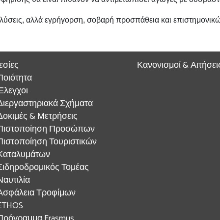
 λύσεις, αλλά εγρήγορση, σοβαρή προσπάθεια και επιστημονικ
εσίες
Κανονισμοί & Αιτήσει
Ποιότητα
Έλεγχοι
Διεργαστηριακά Σχήματα
Δοκιμές & Μετρήσεις
Πιστοποίηση Προσώπων
Πιστοποίηση Τουριστικών
Καταλυμάτων
Σιδηροδρομικός Τομέας
Ναυτιλία
Ασφάλεια Τροφίμων
ETHOS
Πρόγραμμα Erasmus